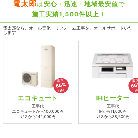
電太郎
は
安心
・
迅速
・
地域最安値
で
施工実績1,500件以上！
電太郎なら、オール電化・リフォーム工事を、オールサポートいた
します
最大
最
65%
65
OFF
O
エコキュート
IHヒーター
工事代
工事代
エコキュートから100,000円
IHから11,000円
ガスから142,000円
ガスから38,500円