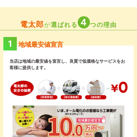
４
電太郎
が
選ばれる
つの理由
1
地域最安値宣言
当店は地域の最安値を宣言し、良質で低価格なサービスをお
客様に提供します。